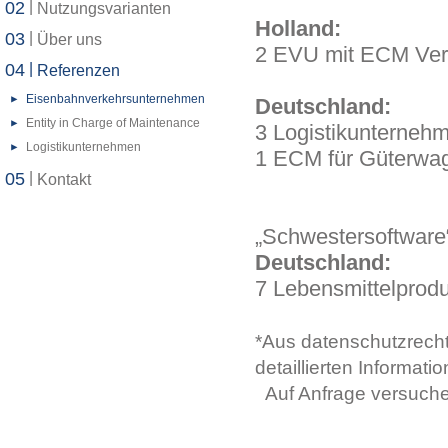
02
|
Nutzungsvarianten
Holland:
03
|
Über uns
2 EVU mit ECM Ver
04
|
Referenzen
Eisenbahnverkehrsunternehmen
Deutschland:
Entity in Charge of Maintenance
3 Logistikunterneh
Logistikunternehmen
1 ECM für Güterwag
05
|
Kontakt
„Schwestersoftwar
Deutschland:
7 Lebensmittelprod
*Aus datenschutzrechtl
detaillierten Informat
Auf Anfrage versuchen