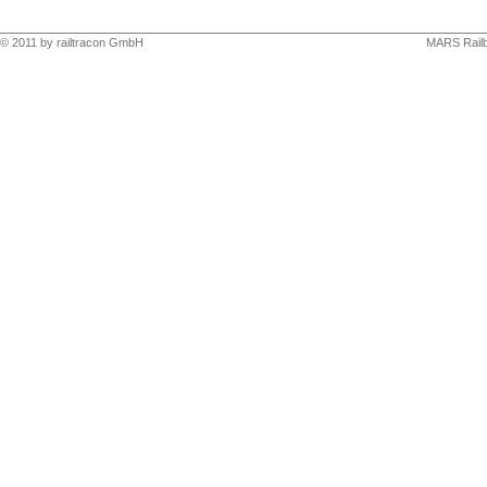
© 2011 by
railtracon GmbH
MARS Railb