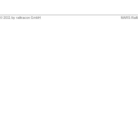
© 2011 by
railtracon GmbH
MARS Railb