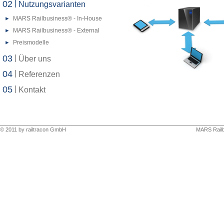
02
|
Nutzungsvarianten
MARS Railbusiness
®
- In-House
MARS Railbusiness
®
- External
Preismodelle
03
|
Über uns
04
|
Referenzen
05
|
Kontakt
© 2011 by
railtracon GmbH
MARS Railb